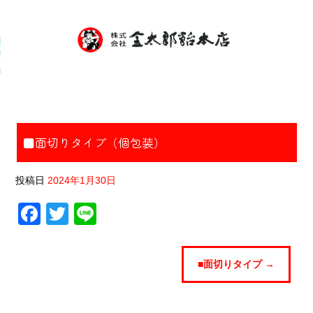
■面切りタイプ（個包装）
■面切りタイプ（個包装）
投稿日
2024年1月30日
F
T
Li
a
wi
n
c
tt
e
■面切りタイプ
→
e
er
b