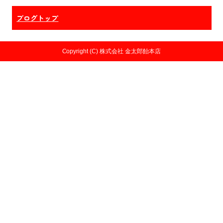
o
ブログトップ
o
k
Copyright (C) 株式会社 金太郎飴本店